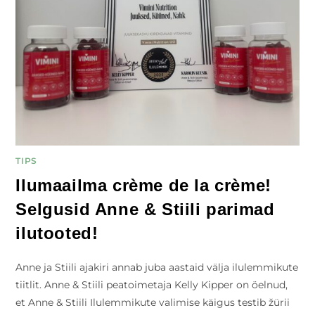
TIPS
Ilumaailma crème de la crème!
Selgusid Anne & Stiili parimad
ilutooted!
Anne ja Stiili ajakiri annab juba aastaid välja ilulemmikute
tiitlit. Anne & Stiili peatoimetaja Kelly Kipper on öelnud,
et Anne & Stiili Ilulemmikute valimise käigus testib žürii