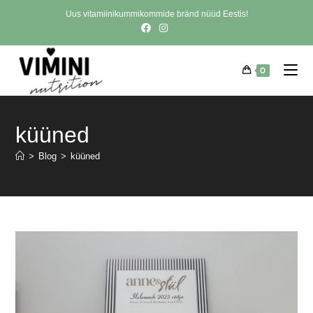
Uus vitamiinikummikommide bränd nüüd Eestis!
0
küüned
>
Blog
>
küüned