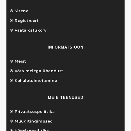
Sisene
Registreeri
Vaata ostukorvi
INFORMATSIOON
Meist
Võta meiega ühendust
Kohaletoimetamine
MEIE TEENUSED
Privaatsuspoliitika
Müügitingimused
Küpsisepoliitika