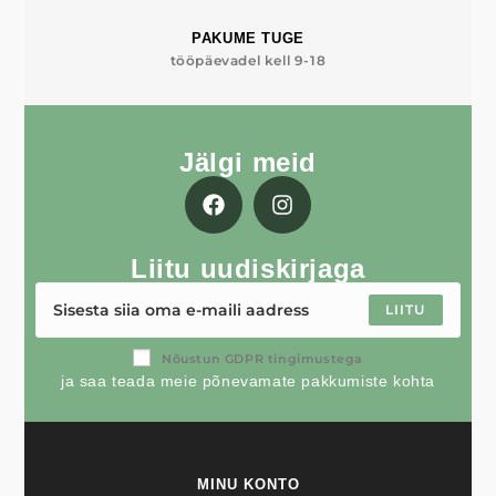
PAKUME TUGE
tööpäevadel kell 9-18
Jälgi meid
Liitu uudiskirjaga
LIITU
Nõustun GDPR tingimustega
ja saa teada meie põnevamate pakkumiste kohta
MINU KONTO