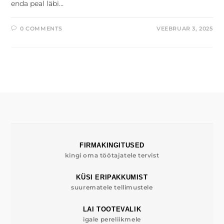
enda peal läbi…
0 COMMENTS
VEEBRUAR 3, 2025
FIRMAKINGITUSED
kingi oma töötajatele tervist
KÜSI ERIPAKKUMIST
suurematele tellimustele
LAI TOOTEVALIK
igale pereliikmele